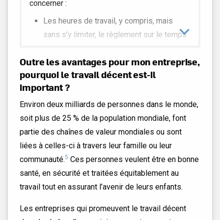
concerner :
Les heures de travail, y compris, mais
sans s’y limiter, le règlement sur le temps
de travail
Outre les avantages pour mon entreprise,
Les conditions de travail sûres et saines,
pourquoi le travail décent est-il
notamment en assurant un environnement
important ?
de travail sûr et hygiénique pour prévenir
les accidents, les blessures et réduire au
Environ deux milliards de personnes dans le monde,
minimum les risques pour la santé
soit plus de 25 % de la population mondiale, font
Les salaires, y compris, mais sans s’y
partie des chaînes de valeur mondiales ou sont
limiter, le paiement d’un salaire équitable
liées à celles-ci à travers leur famille ou leur
et l’information des employés concernant
5
communauté.
Ces personnes veulent être en bonne
les taux de salaire et la période de paie
santé, en sécurité et traitées équitablement au
L’accès aux mesures de protection
travail tout en assurant l’avenir de leurs enfants.
sociale, y compris, mais sans s’y limiter,
Les entreprises qui promeuvent le travail décent
l’assurance maladie, la garde d’enfants et