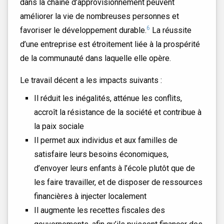
dans la chaîne d’approvisionnement peuvent
le congé maternel/parental
améliorer la vie de nombreuses personnes et
L’accès aux recours et l’examen des griefs
6
favoriser le développement durable.
La réussite
Les relations de travail juridiquement
d’une entreprise est étroitement liée à la prospérité
contraignantes
de la communauté dans laquelle elle opère.
Les politiques visant à assurer un
traitement respectueux des employés, y
Le travail décent a les impacts suivants :
compris, mais sans s’y limiter, les
Il réduit les inégalités, atténue les conflits,
politiques et les mesures visant à lutter
accroît la résistance de la société et contribue à
contre le harcèlement, les abus et la
la paix sociale
discrimination sur le lieu de travail
Il permet aux individus et aux familles de
Les possibilités de formation et
satisfaire leurs besoins économiques,
d’amélioration continue
d’envoyer leurs enfants à l’école plutôt que de
les faire travailler, et de disposer de ressources
financières à injecter localement
Il augmente les recettes fiscales des